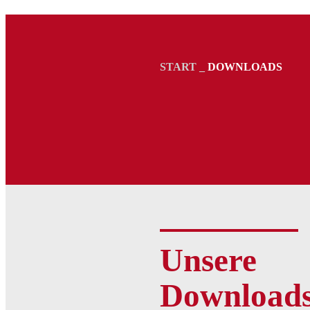
START
_
DOWNLOADS
Unsere
Download