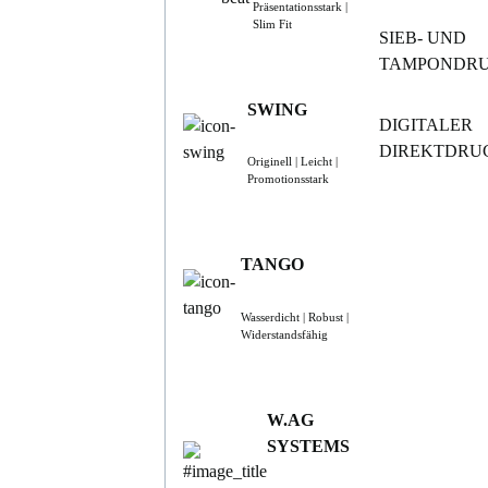
Präsentationsstark |
Slim Fit
SIEB- UND
TAMPONDR
SWING
DIGITALER
DIREKTDRU
Originell | Leicht |
Promotionsstark
TANGO
Wasserdicht | Robust |
Widerstandsfähig
W.AG
SYSTEMS