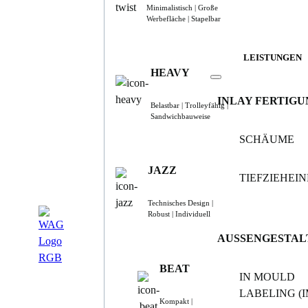
Minimalistisch | Große
Werbefläche | Stapelbar
LEISTUNGEN
HEAVY
INLAY FERTIGU
Belastbar | Trolleyfähig |
Sandwichbauweise
SCHÄUME
JAZZ
TIEFZIEHEI
Technisches Design |
Robust | Individuell
AUSSENGESTAL
BEAT
IN MOULD
LABELING (I
Kompakt |