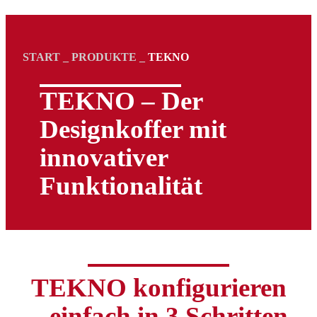
START
_
PRODUKTE
_
TEKNO
TEKNO – Der
Designkoffer mit
innovativer
Funktionalität
TEKNO konfigurieren
– einfach in 3 Schritten