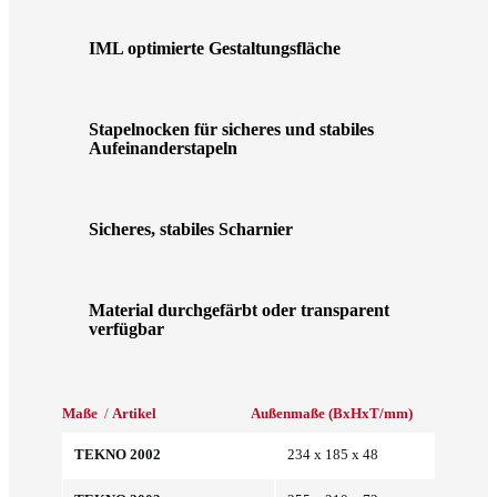
IML optimierte Gestaltungsfläche
Stapelnocken für sicheres und stabiles
Aufeinanderstapeln
Sicheres, stabiles Scharnier
Material durchgefärbt oder transparent
verfügbar
Maße
/
Artikel
Außenmaße (BxHxT/mm)
Innenma
TEKNO 2002
234 x 185 x 48