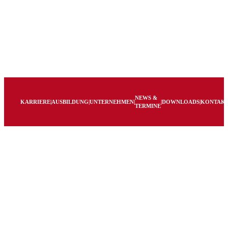
NEWS &
KARRIERE
|
AUSBILDUNG
|
UNTERNEHMEN
|
|
DOWNLOADS
|
KONTAK
TERMINE