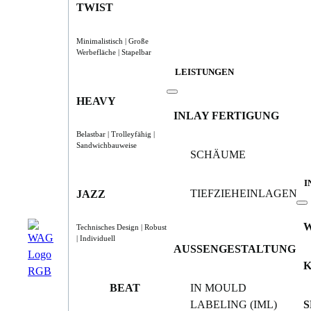
TWIST
Minimalistisch | Große
Werbefläche | Stapelbar
LEISTUNGEN
HEAVY
INLAY FERTIGUNG
Belastbar | Trolleyfähig |
Sandwichbauweise
SCHÄUME
I
TIEFZIEHEINLAGEN
JAZZ
Technisches Design | Robust
| Individuell
AUSSENGESTALTUNG
BEAT
IN MOULD
LABELING (IML)
S