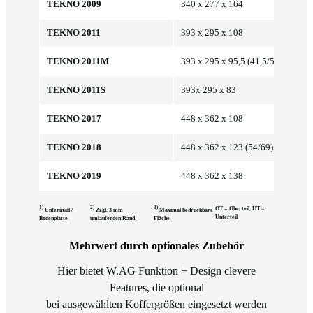
TEKNO 2009
340 x 277 x 164
TEKNO 2011
393 x 295 x 108
TEKNO 2011M
393 x 295 x 95,5 (41,5/54)
TEKNO 2011S
393x 295 x 83
TEKNO 2017
448 x 362 x 108
TEKNO 2018
448 x 362 x 123 (54/69)
TEKNO 2019
448 x 362 x 138
1)
2)
3)
OT = Oberteil, UT =
Untermaß /
Zzgl. 3 mm
Maximal bedruckbare
Unterteil
Bodenplatte
umlaufenden Rand
Fläche
Mehrwert durch optionales Zubehör
Hier bietet W.AG Funktion + Design clevere
Features, die optional
bei ausgewählten Koffergrößen eingesetzt werden