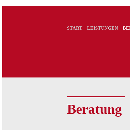
START
_
LEISTUNGEN
_
BE
Beratung