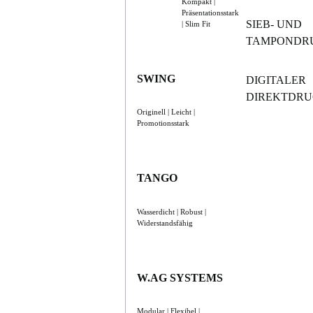
Kompakt |
Präsentationsstark
SIEB- UND
| Slim Fit
TAMPONDR
SWING
DIGITALER
DIREKTDR
Originell | Leicht |
Promotionsstark
TANGO
Wasserdicht | Robust |
Widerstandsfähig
W.AG SYSTEMS
Modular | Flexibel |