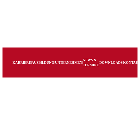
NEWS &
KARRIERE
|
AUSBILDUNG
|
UNTERNEHMEN
|
|
DOWNLOADS
|
KONTAK
TERMINE