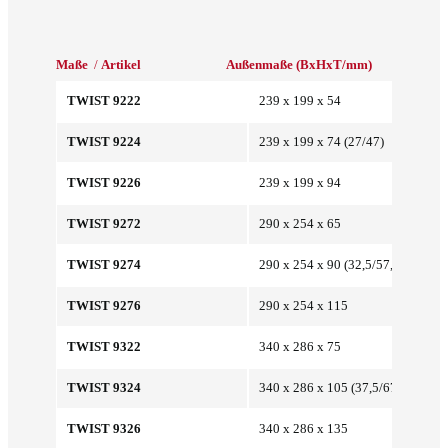
Maße
/
Artikel
Außenmaße (BxHxT/mm)
Innenma
TWIST 9222
239 x 199 x 54
TWIST 9224
239 x 199 x 74 (27/47)
TWIST 9226
239 x 199 x 94
TWIST 9272
290 x 254 x 65
TWIST 9274
290 x 254 x 90 (32,5/57,5)
TWIST 9276
290 x 254 x 115
TWIST 9322
340 x 286 x 75
TWIST 9324
340 x 286 x 105 (37,5/67,5)
TWIST 9326
340 x 286 x 135