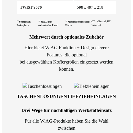
TWIST 9576
598 x 497 x 218
1)
2)
3)
OT = Oberteil, UT =
Untermaß /
Zzgl. 3 mm
Maximal bedruckbare
Unterteil
Bodenplatte
umlaufenden Rand
Fläche
Mehrwert durch optionales Zubehör
Hier bietet W.AG Funktion + Design clevere
Features, die optional
bei ausgewählten Koffergrößen eingesetzt werden
können.
TASCHENLÖSUNGEN
TIEFZIEHEINLAGEN
Drei Wege für nachhaltigen Werkstoffeinsatz
Für alle W.AG-Produkte haben Sie die Wahl
zwischen