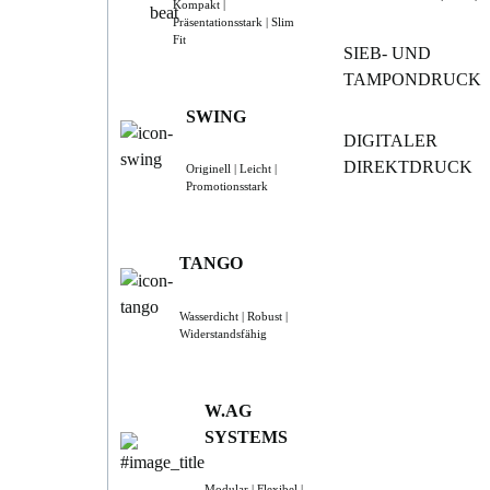
Kompakt |
Präsentationsstark | Slim
Fit
SIEB- UND
TAMPONDRUCK
SWING
DIGITALER
DIREKTDRUCK
Originell | Leicht |
Promotionsstark
TANGO
Wasserdicht | Robust |
Widerstandsfähig
W.AG
SYSTEMS
Modular | Flexibel |