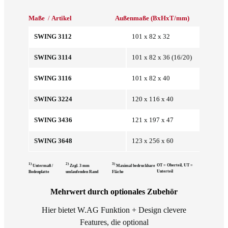
Maße
/
Artikel
Außenmaße (BxHxT/mm)
Innenma
SWING 3112
101 x 82 x 32
SWING 3114
101 x 82 x 36 (16/20)
SWING 3116
101 x 82 x 40
SWING 3224
120 x 116 x 40
SWING 3436
121 x 197 x 47
SWING 3648
123 x 256 x 60
1)
2)
3)
OT = Oberteil, UT =
Untermaß /
Zzgl. 3 mm
Maximal bedruckbare
Unterteil
Bodenplatte
umlaufenden Rand
Fläche
Mehrwert durch optionales Zubehör
Hier bietet W.AG Funktion + Design clevere
Features, die optional