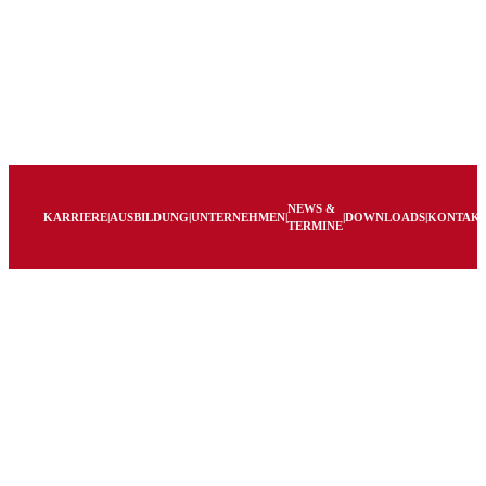
NEWS &
KARRIERE
|
AUSBILDUNG
|
UNTERNEHMEN
|
|
DOWNLOADS
|
KONTAK
TERMINE