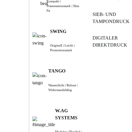
Kompakt |
Präsentationsstark | Slim
Fit
SIEB- UND
TAMPONDRUCK
SWING
DIGITALER
DIREKTDRUCK
Originell | Leicht |
Promotionsstark
TANGO
Wasserdicht | Robust |
Widerstandsfähig
W.AG
SYSTEMS
Modular | Flexibel |