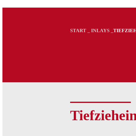
START
_
INLAYS
_
TIEFZIE
Tiefziehei