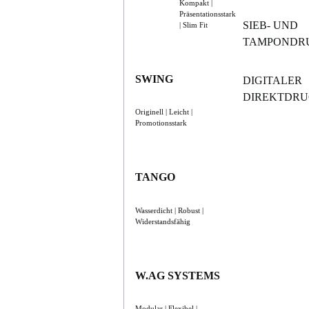
Kompakt |
Präsentationsstark
SIEB- UND
| Slim Fit
TAMPONDR
SWING
DIGITALER
DIREKTDR
Originell | Leicht |
Promotionsstark
TANGO
Wasserdicht | Robust |
Widerstandsfähig
W.AG SYSTEMS
Modular | Flexibel |