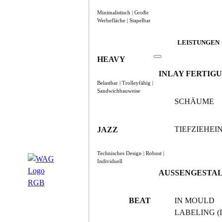
Minimalistisch | Große
Werbefläche | Stapelbar
LEISTUNGEN
HEAVY
INLAY FERTIG
Belastbar | Trolleyfähig |
Sandwichbauweise
SCHÄUME
TIEFZIEHE
JAZZ
Technisches Design | Robust |
Individuell
AUSSENGESTA
BEAT
IN MOULD
LABELING (