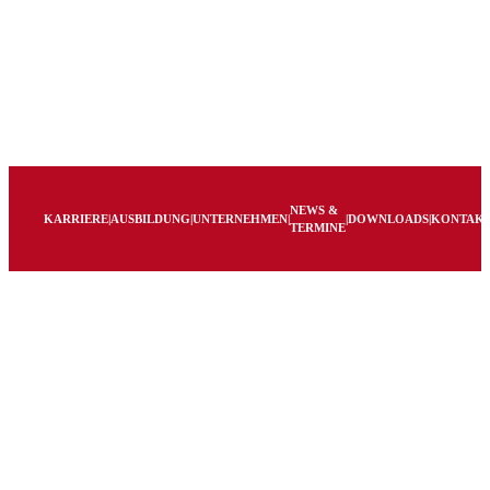
NEWS &
KARRIERE
|
AUSBILDUNG
|
UNTERNEHMEN
|
|
DOWNLOADS
|
KONTAK
TERMINE