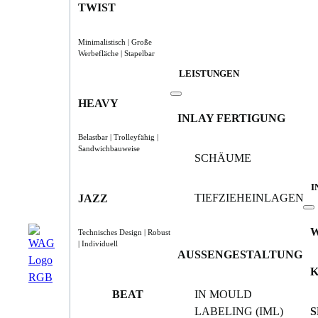
TWIST
Minimalistisch | Große
Werbefläche | Stapelbar
LEISTUNGEN
HEAVY
INLAY FERTIGUNG
Belastbar | Trolleyfähig |
Sandwichbauweise
SCHÄUME
I
TIEFZIEHEINLAGEN
JAZZ
Technisches Design | Robust
| Individuell
AUSSENGESTALTUNG
BEAT
IN MOULD
LABELING (IML)
S