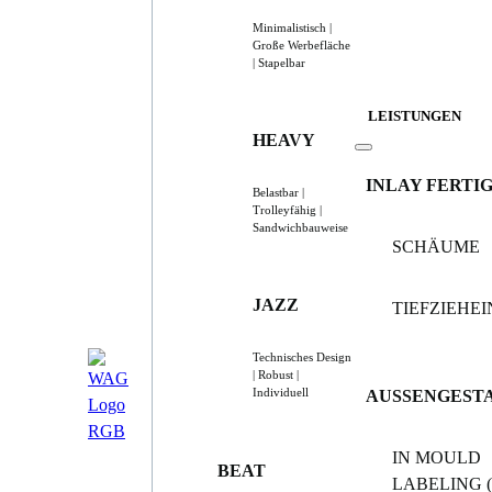
Minimalistisch |
Große Werbefläche
| Stapelbar
LEISTUNGEN
HEAVY
INLAY FERTI
Belastbar |
Trolleyfähig |
Sandwichbauweise
SCHÄUME
JAZZ
TIEFZIEHE
Technisches Design
| Robust |
Individuell
AUSSENGEST
IN MOULD
BEAT
LABELING (