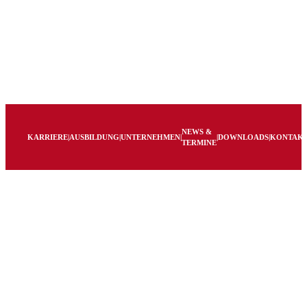
NEWS &
KARRIERE
|
AUSBILDUNG
|
UNTERNEHMEN
|
|
DOWNLOADS
|
KONTAK
TERMINE