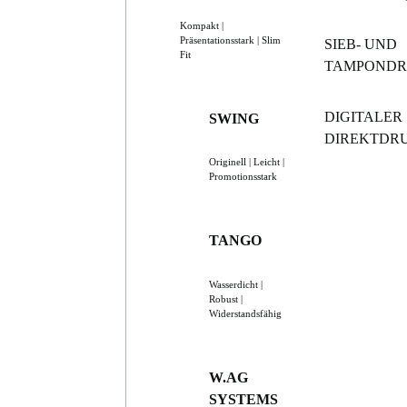
Kompakt |
Präsentationsstark | Slim
SIEB- UND
Fit
TAMPOND
DIGITALER
SWING
DIREKTDR
Originell | Leicht |
Promotionsstark
TANGO
Wasserdicht |
Robust |
Widerstandsfähig
W.AG
SYSTEMS