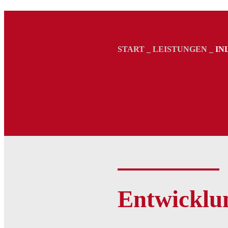
START
_
LEISTUNGEN
_
IN
Entwicklu