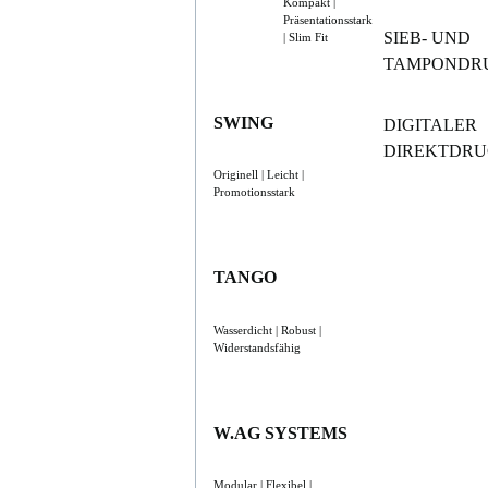
Kompakt |
Präsentationsstark
SIEB- UND
| Slim Fit
TAMPONDR
SWING
DIGITALER
DIREKTDR
Originell | Leicht |
Promotionsstark
TANGO
Wasserdicht | Robust |
Widerstandsfähig
W.AG SYSTEMS
Modular | Flexibel |