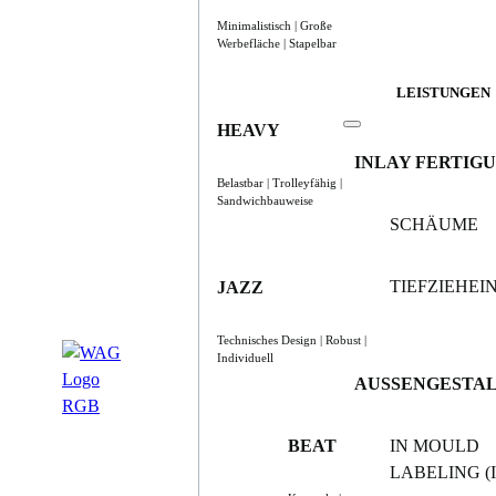
Minimalistisch | Große
Werbefläche | Stapelbar
LEISTUNGEN
HEAVY
INLAY FERTIG
Belastbar | Trolleyfähig |
Sandwichbauweise
SCHÄUME
TIEFZIEHE
JAZZ
Technisches Design | Robust |
Individuell
AUSSENGESTA
BEAT
IN MOULD
LABELING (