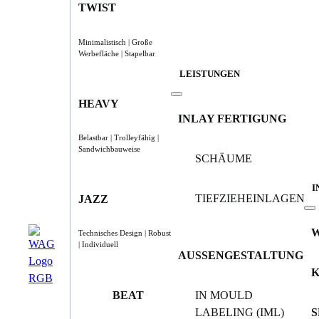
TWIST
Minimalistisch | Große
Werbefläche | Stapelbar
LEISTUNGEN
HEAVY
INLAY FERTIGUNG
Belastbar | Trolleyfähig |
Sandwichbauweise
SCHÄUME
I
TIEFZIEHEINLAGEN
JAZZ
Technisches Design | Robust
| Individuell
AUSSENGESTALTUNG
BEAT
IN MOULD
LABELING (IML)
S