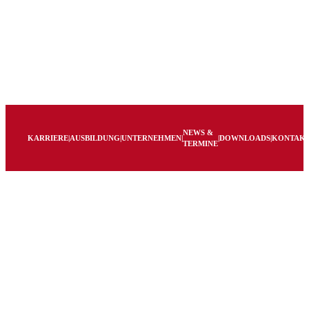
NEWS &
KARRIERE
|
AUSBILDUNG
|
UNTERNEHMEN
|
|
DOWNLOADS
|
KONTAK
TERMINE