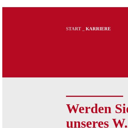
START
_
KARRIERE
Werden Sie
unseres W