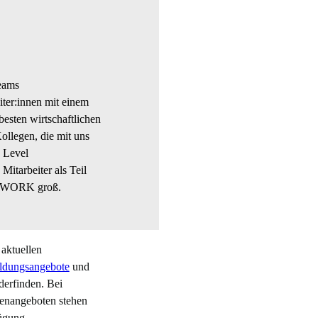
eams
ter:innen mit einem
esten wirtschaftlichen
ollegen, die mit uns
 Level
Mitarbeiter als Teil
AMWORK groß.
 aktuellen
ldungsangebote
und
derfinden. Bei
lenangeboten stehen
fügung.