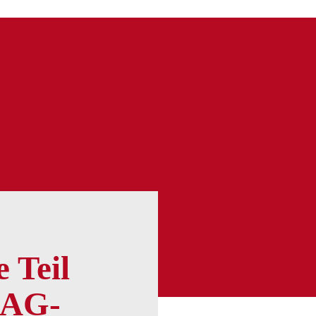
 Teil
.AG-