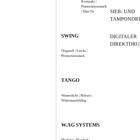
Kompakt |
Präsentationsstark
SIEB- UND
| Slim Fit
TAMPONDR
SWING
DIGITALER
DIREKTDR
Originell | Leicht |
Promotionsstark
TANGO
Wasserdicht | Robust |
Widerstandsfähig
W.AG SYSTEMS
Modular | Flexibel |