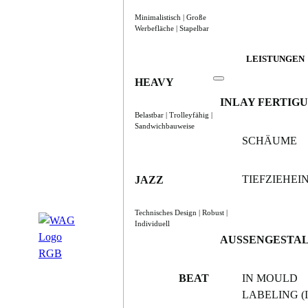
Minimalistisch | Große
Werbefläche | Stapelbar
LEISTUNGEN
HEAVY
INLAY FERTIG
Belastbar | Trolleyfähig |
Sandwichbauweise
SCHÄUME
TIEFZIEHE
JAZZ
Technisches Design | Robust |
Individuell
AUSSENGESTA
BEAT
IN MOULD
LABELING (