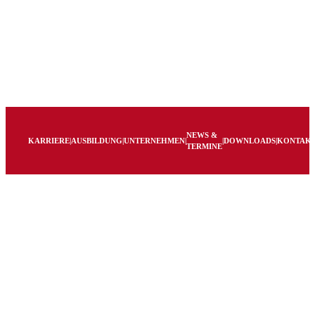
NEWS &
KARRIERE
|
AUSBILDUNG
|
UNTERNEHMEN
|
|
DOWNLOADS
|
KONTAK
TERMINE