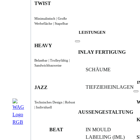
TWIST
Minimalistisch | Große
Werbefläche | Stapelbar
LEISTUNGEN
HEAVY
INLAY FERTIGUNG
Belastbar | Trolleyfähig |
Sandwichbauweise
SCHÄUME
I
TIEFZIEHEINLAGEN
JAZZ
Technisches Design | Robust
| Individuell
AUSSENGESTALTUNG
BEAT
IN MOULD
LABELING (IML)
S