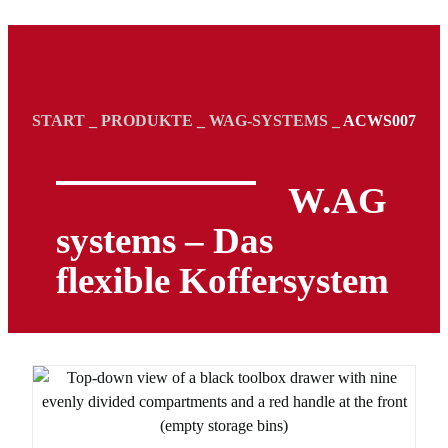
START
_
PRODUKTE
_
WAG-SYSTEMS
_
ACWS007
W.AG
systems – Das
flexible Koffersystem