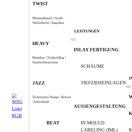
TWIST
Minimalistisch | Große
Werbefläche | Stapelbar
LEISTUNGEN
HEAVY
INLAY FERTIGUNG
Belastbar | Trolleyfähig |
Sandwichbauweise
SCHÄUME
I
TIEFZIEHEINLAGEN
JAZZ
Technisches Design | Robust
| Individuell
AUSSENGESTALTUNG
BEAT
IN MOULD
LABELING (IML)
S