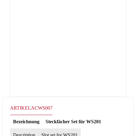
ARTIKEL
ACWS007
Bezeichnung
Steckfächer Set für WS201
Description
Slot set for WS201