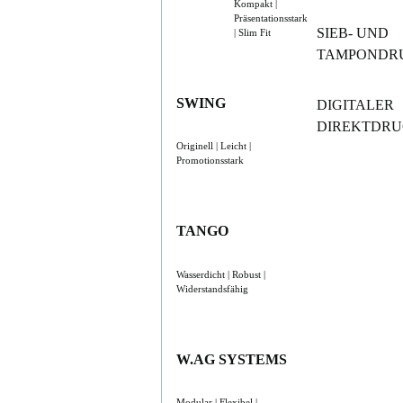
Kompakt |
Präsentationsstark
SIEB- UND
| Slim Fit
TAMPONDR
SWING
DIGITALER
DIREKTDR
Originell | Leicht |
Promotionsstark
TANGO
Wasserdicht | Robust |
Widerstandsfähig
W.AG SYSTEMS
Modular | Flexibel |