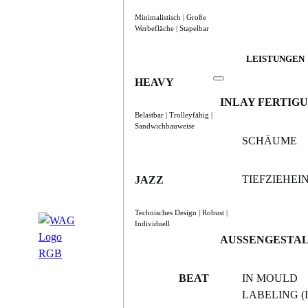
Minimalistisch | Große
Werbefläche | Stapelbar
LEISTUNGEN
HEAVY
INLAY FERTIG
Belastbar | Trolleyfähig |
Sandwichbauweise
SCHÄUME
TIEFZIEHE
JAZZ
Technisches Design | Robust |
Individuell
AUSSENGESTA
BEAT
IN MOULD
LABELING (