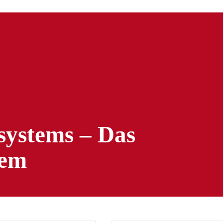
ystems – Das
tem