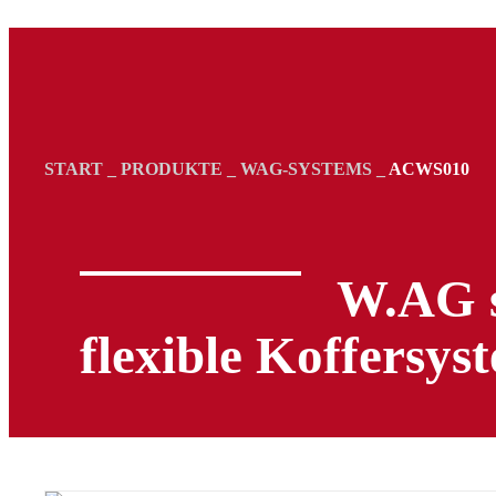
START
_
PRODUKTE
_
WAG-SYSTEMS
_
ACWS010
W.AG s
flexible Koffersys