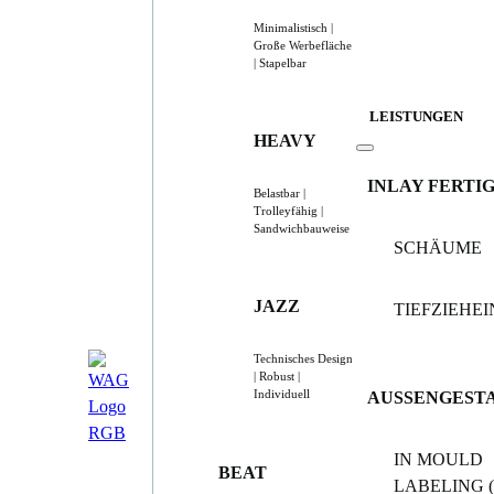
Minimalistisch |
Große Werbefläche
| Stapelbar
LEISTUNGEN
HEAVY
INLAY FERTI
Belastbar |
Trolleyfähig |
Sandwichbauweise
SCHÄUME
JAZZ
TIEFZIEHE
Technisches Design
| Robust |
Individuell
AUSSENGEST
IN MOULD
BEAT
LABELING (