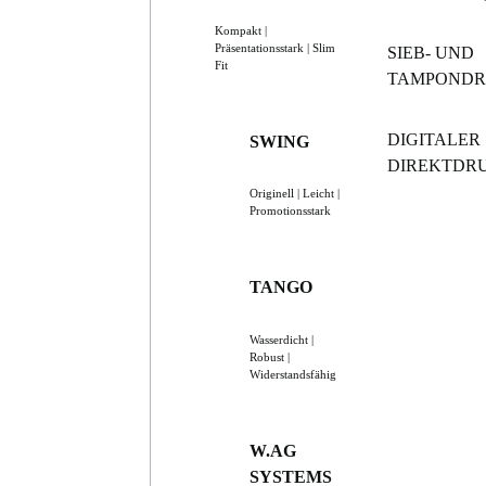
Kompakt |
Präsentationsstark | Slim
SIEB- UND
Fit
TAMPOND
DIGITALER
SWING
DIREKTDR
Originell | Leicht |
Promotionsstark
TANGO
Wasserdicht |
Robust |
Widerstandsfähig
W.AG
SYSTEMS