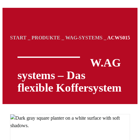
START
_
PRODUKTE
_
WAG-SYSTEMS
_
ACWS015
W.AG
systems – Das
flexible Koffersystem