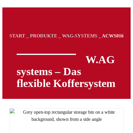
START
_
PRODUKTE
_
WAG-SYSTEMS
_
ACWS016
W.AG
systems – Das
flexible Koffersystem