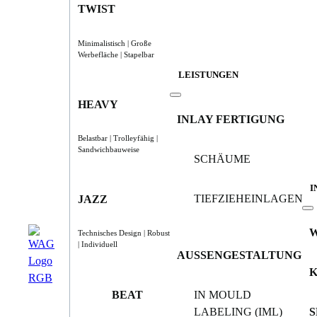
TWIST
Minimalistisch | Große
Werbefläche | Stapelbar
LEISTUNGEN
HEAVY
INLAY FERTIGUNG
Belastbar | Trolleyfähig |
Sandwichbauweise
SCHÄUME
I
TIEFZIEHEINLAGEN
JAZZ
Technisches Design | Robust
| Individuell
AUSSENGESTALTUNG
BEAT
IN MOULD
LABELING (IML)
S