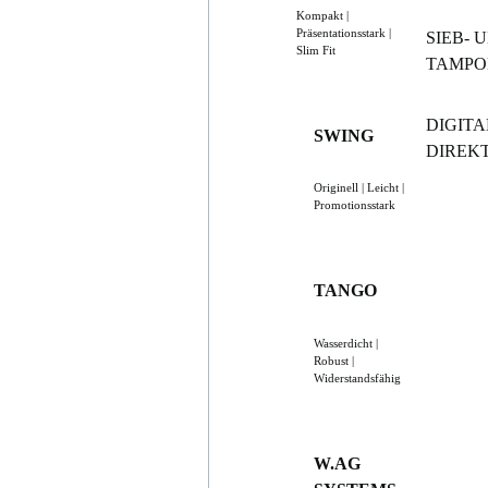
Kompakt |
Präsentationsstark |
SIEB- 
Slim Fit
TAMP
DIGIT
SWING
DIREK
Originell | Leicht |
Promotionsstark
TANGO
Wasserdicht |
Robust |
Widerstandsfähig
W.AG