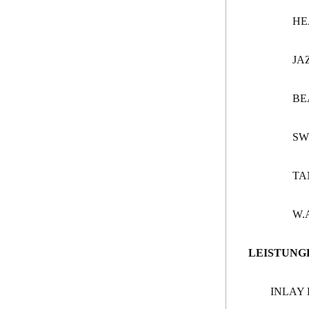
HE
JA
BE
SW
TA
W.
LEISTUNG
INLAY