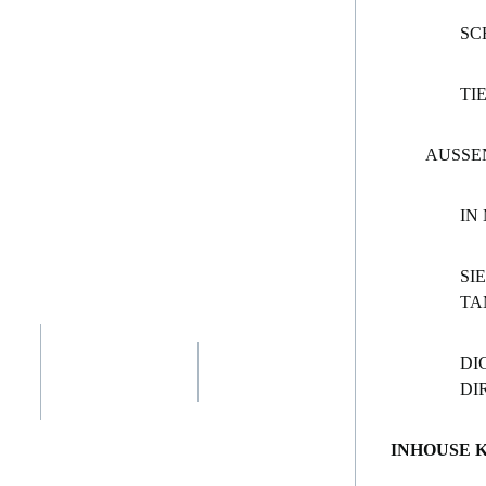
SC
TI
AUSSE
IN
SI
TA
DI
DI
INHOUSE 