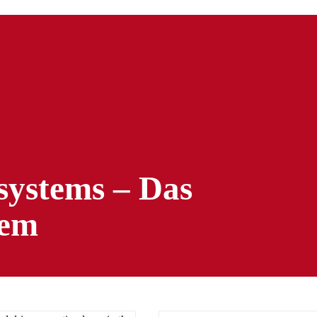
ystems – Das
tem