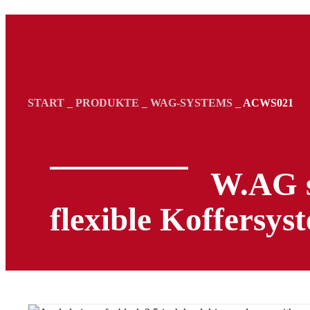
START
_
PRODUKTE
_
WAG-SYSTEMS
_
ACWS021
W.AG s
flexible Koffersys