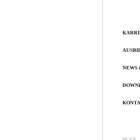
KARRI
AUSBI
NEWS 
DOWN
KONT
DE
EN