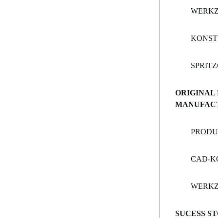
WERK
KONST
SPRIT
ORIGINAL
MANUFAC
PRODU
CAD-K
WERK
SUCESS ST