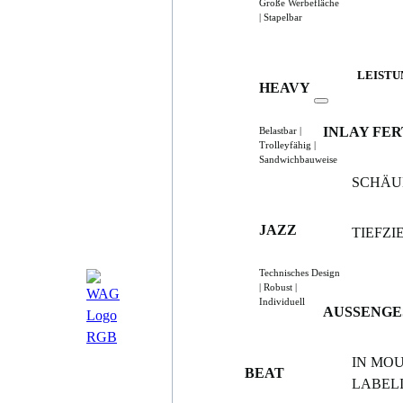
Große Werbefläche
| Stapelbar
LEISTU
HEAVY
INLAY FE
Belastbar |
Trolleyfähig |
Sandwichbauweise
SCHÄ
JAZZ
TIEFZ
Technisches Design
| Robust |
Individuell
AUSSENGE
IN MO
BEAT
LABELI