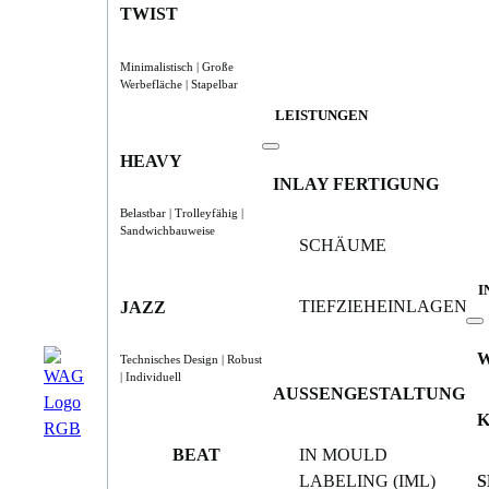
TWIST
Minimalistisch | Große
Werbefläche | Stapelbar
LEISTUNGEN
HEAVY
INLAY FERTIGUNG
Belastbar | Trolleyfähig |
Sandwichbauweise
SCHÄUME
I
TIEFZIEHEINLAGEN
JAZZ
Technisches Design | Robust
| Individuell
AUSSENGESTALTUNG
BEAT
IN MOULD
LABELING (IML)
S