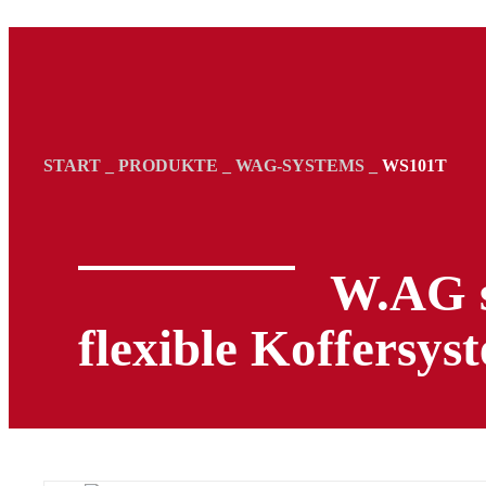
START
_
PRODUKTE
_
WAG-SYSTEMS
_
WS101T
W.AG s
flexible Koffersys