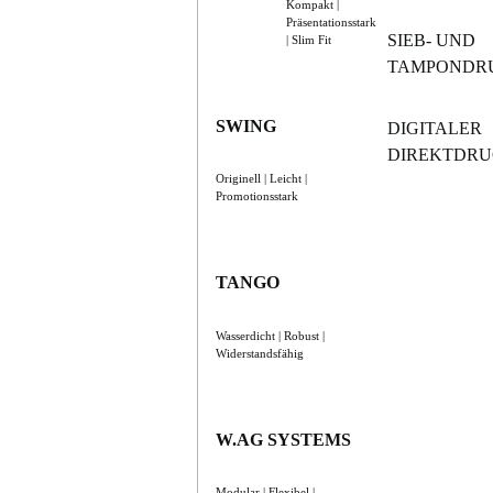
Kompakt |
Präsentationsstark
SIEB- UND
| Slim Fit
TAMPONDR
SWING
DIGITALER
DIREKTDR
Originell | Leicht |
Promotionsstark
TANGO
Wasserdicht | Robust |
Widerstandsfähig
W.AG SYSTEMS
Modular | Flexibel |