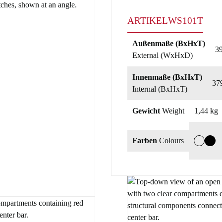
ARTIKEL
WS101T
Außenmaße (BxHxT)
3
External (WxHxD)
Innenmaße (BxHxT)
37
Internal (BxHxT)
Gewicht
Weight
1,44 kg
Farben
Colours
T