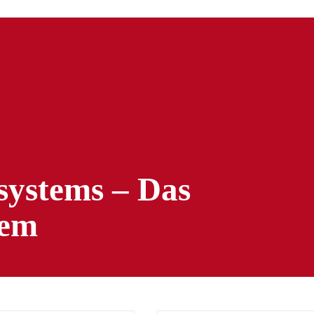
ystems – Das
tem