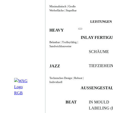
Minimalistisch | Große
Werbefläche | Stapelbar
LEISTUNGEN
HEAVY
INLAY FERTIG
Belastbar | Trolleyfähig |
Sandwichbauweise
SCHÄUME
TIEFZIEHE
JAZZ
Technisches Design | Robust |
Individuell
AUSSENGESTA
BEAT
IN MOULD
LABELING (