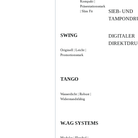
Kompakt |
Präsentationsstark
SIEB- UND
| Slim Fit
TAMPONDR
SWING
DIGITALER
DIREKTDR
Originell | Leicht |
Promotionsstark
TANGO
Wasserdicht | Robust |
Widerstandsfähig
W.AG SYSTEMS
Modular | Flexibel |