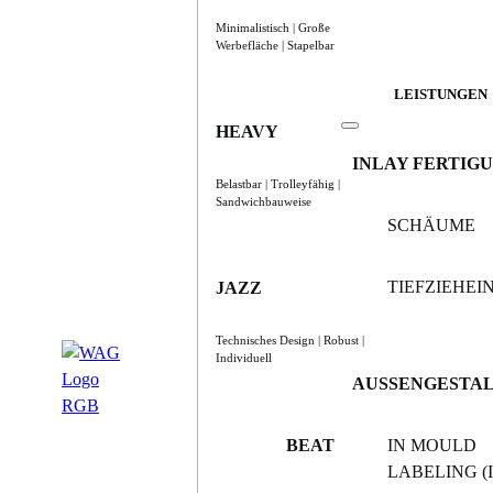
Minimalistisch | Große
Werbefläche | Stapelbar
LEISTUNGEN
HEAVY
INLAY FERTIG
Belastbar | Trolleyfähig |
Sandwichbauweise
SCHÄUME
TIEFZIEHE
JAZZ
Technisches Design | Robust |
Individuell
AUSSENGESTA
BEAT
IN MOULD
LABELING (