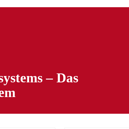
ystems – Das
tem