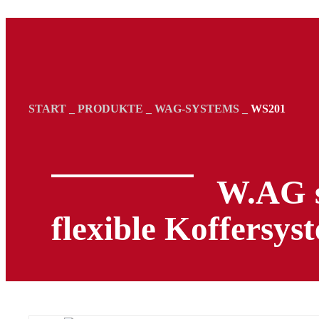
START
_
PRODUKTE
_
WAG-SYSTEMS
_
WS201
W.AG s
flexible Koffersys