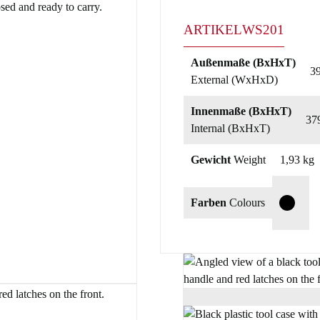
ARTIKEL
WS201
Außenmaße (BxHxT)
3
External (WxHxD)
Innenmaße (BxHxT)
37
Internal (BxHxT)
Gewicht
Weight
1,93 kg
Farben
Colours
T