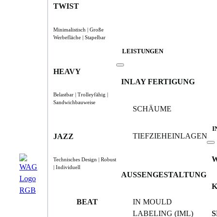
TWIST
Minimalistisch | Große
Werbefläche | Stapelbar
LEISTUNGEN
HEAVY
INLAY FERTIGUNG
Belastbar | Trolleyfähig |
Sandwichbauweise
SCHÄUME
I
TIEFZIEHEINLAGEN
JAZZ
Technisches Design | Robust
| Individuell
AUSSENGESTALTUNG
BEAT
IN MOULD
LABELING (IML)
S