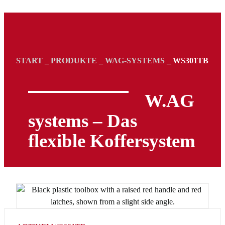
START
_
PRODUKTE
_
WAG-SYSTEMS
_
WS301TB
W.AG
systems – Das
flexible Koffersystem