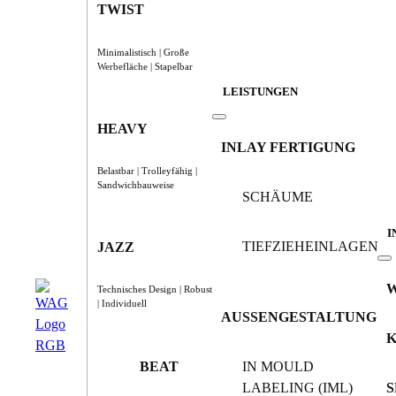
TWIST
Minimalistisch | Große
Werbefläche | Stapelbar
LEISTUNGEN
HEAVY
INLAY FERTIGUNG
Belastbar | Trolleyfähig |
Sandwichbauweise
SCHÄUME
I
TIEFZIEHEINLAGEN
JAZZ
Technisches Design | Robust
| Individuell
AUSSENGESTALTUNG
BEAT
IN MOULD
LABELING (IML)
S