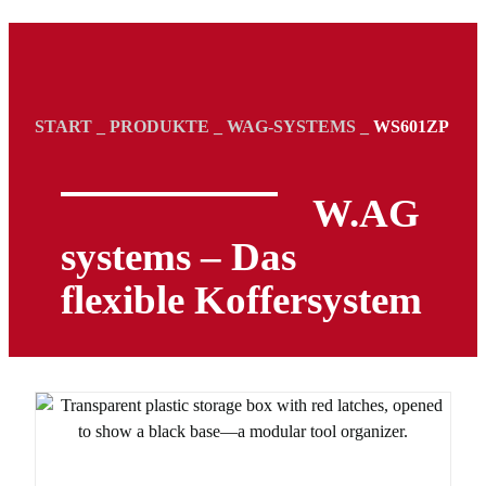
START
_
PRODUKTE
_
WAG-SYSTEMS
_
WS601ZP
W.AG
systems – Das
flexible Koffersystem