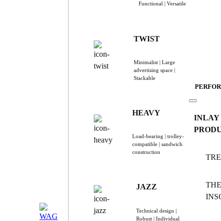
Functional | Versatile
TWIST
Minimalist | Large
advertising space |
Stackable
PERFO
HEAVY
INLAY
PROD
Load-bearing | trolley-
compatible | sandwich
construction
TR
TH
JAZZ
INS
Technical design |
Robust | Individual