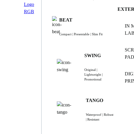
EXTER
BEAT
IN 
LAB
Compact | Presentable | Slim Fit
SCR
SWING
PAD
Original |
DIG
Lightweight |
Promotional
PRI
TANGO
Waterproof | Robust
| Resistant