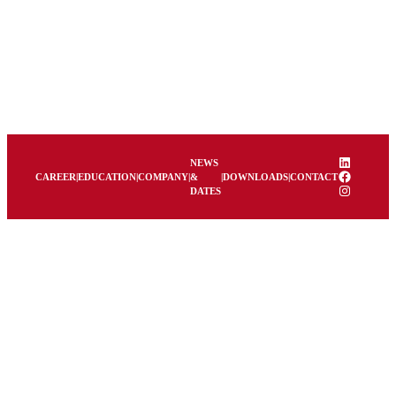
LinkedIn
NEWS
Facebook
CAREER
|
EDUCATION
|
COMPANY
|
&
|
DOWNLOADS
|
CONTACT
Instagram
DATES