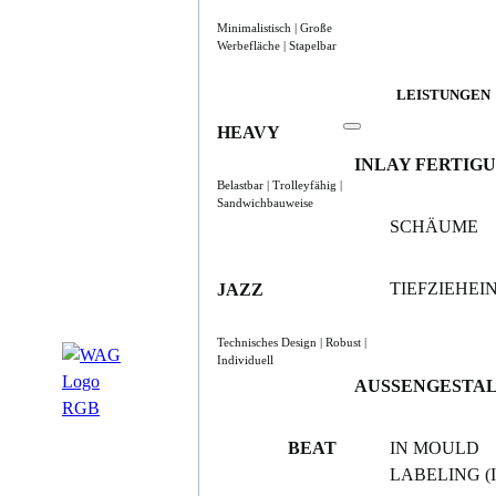
Minimalistisch | Große
Werbefläche | Stapelbar
LEISTUNGEN
HEAVY
INLAY FERTIG
Belastbar | Trolleyfähig |
Sandwichbauweise
SCHÄUME
TIEFZIEHE
JAZZ
Technisches Design | Robust |
Individuell
AUSSENGESTA
BEAT
IN MOULD
LABELING (