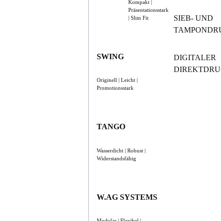
Kompakt |
Präsentationsstark
SIEB- UND
| Slim Fit
TAMPONDR
SWING
DIGITALER
DIREKTDR
Originell | Leicht |
Promotionsstark
TANGO
Wasserdicht | Robust |
Widerstandsfähig
W.AG SYSTEMS
Modular | Flexibel |