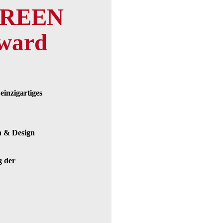
GREEN
ward
einzigartiges
n & Design
g der