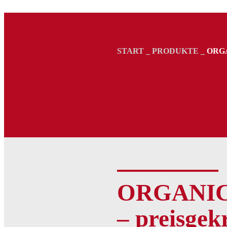
START
_
PRODUKTE
_
ORG
ORGANI
– preisgek