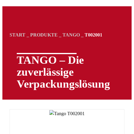
START
_
PRODUKTE
_
TANGO
_
T002001
TANGO – Die
zuverlässige
Verpackungs­lösung