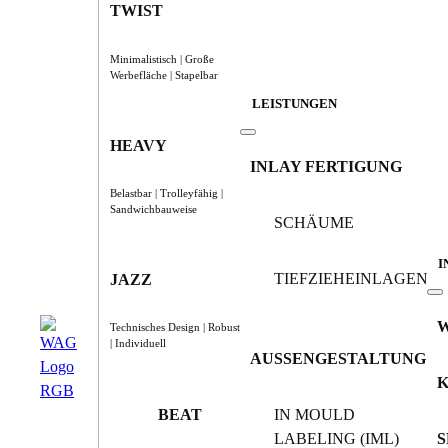
TWIST
Minimalistisch | Große
Werbefläche | Stapelbar
LEISTUNGEN
HEAVY
INLAY FERTIGUNG
Belastbar | Trolleyfähig |
Sandwichbauweise
SCHÄUME
I
TIEFZIEHEINLAGEN
JAZZ
Technisches Design | Robust
| Individuell
AUSSENGESTALTUNG
BEAT
IN MOULD
LABELING (IML)
S