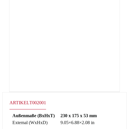
ARTIKEL
T002001
Außenmaße (BxHxT)
230 x 175 x 53 mm
External (WxHxD)
9.05×6.88×2.08 in