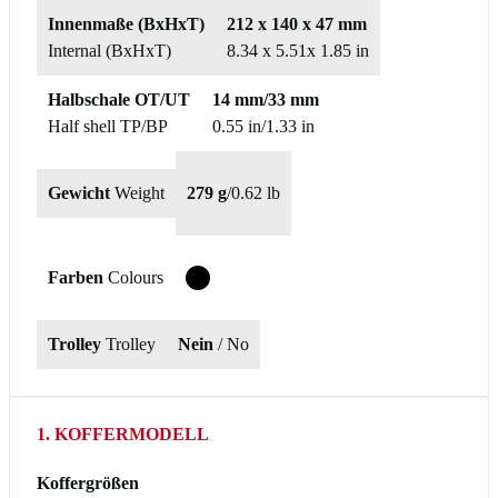
Innenmaße (BxHxT)
212 x 140 x 47 mm
Internal (BxHxT)
8.34 x 5.51x 1.85 in
Halbschale OT/UT
14 mm/33 mm
Half shell TP/BP
0.55 in/1.33 in
Gewicht
Weight
279 g
/
0.62 lb
Farben
Colours
T
Trolley
Trolley
Nein
/ No
1. KOFFERMODELL
Koffergrößen