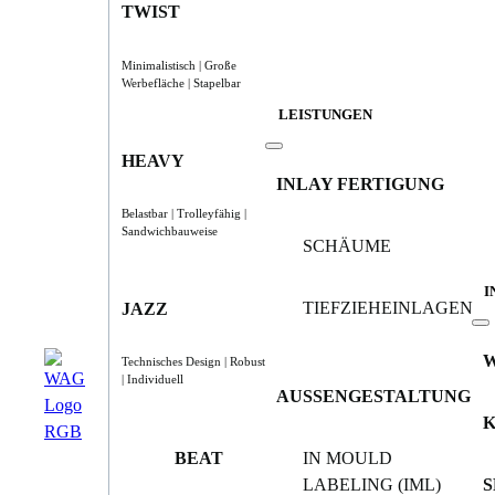
TWIST
Minimalistisch | Große
Werbefläche | Stapelbar
LEISTUNGEN
HEAVY
INLAY FERTIGUNG
Belastbar | Trolleyfähig |
Sandwichbauweise
SCHÄUME
I
TIEFZIEHEINLAGEN
JAZZ
Technisches Design | Robust
| Individuell
AUSSENGESTALTUNG
BEAT
IN MOULD
LABELING (IML)
S