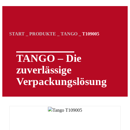
START
_
PRODUKTE
_
TANGO
_
T109005
TANGO – Die
zuverlässige
Verpackungs­lösung