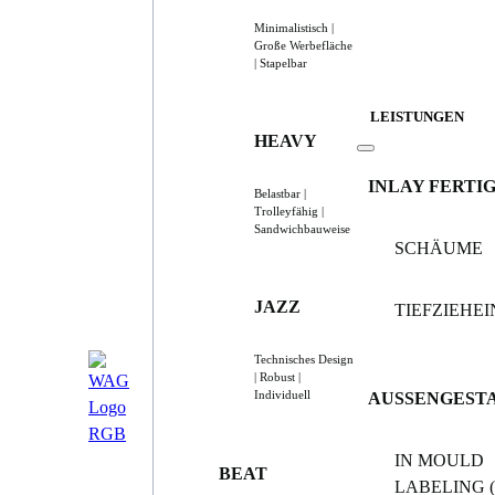
Minimalistisch |
Große Werbefläche
| Stapelbar
LEISTUNGEN
HEAVY
INLAY FERTI
Belastbar |
Trolleyfähig |
Sandwichbauweise
SCHÄUME
JAZZ
TIEFZIEHE
Technisches Design
| Robust |
Individuell
AUSSENGEST
IN MOULD
BEAT
LABELING (