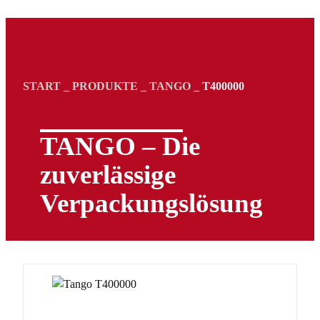
START
_
PRODUKTE
_
TANGO
_
T400000
TANGO – Die
zuverlässige
Verpackungs­lösung