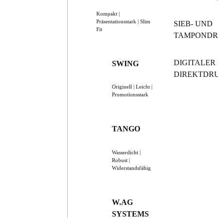
Kompakt |
Präsentationsstark | Slim
SIEB- UND
Fit
TAMPOND
DIGITALER
SWING
DIREKTDR
Originell | Leicht |
Promotionsstark
TANGO
Wasserdicht |
Robust |
Widerstandsfähig
W.AG
SYSTEMS