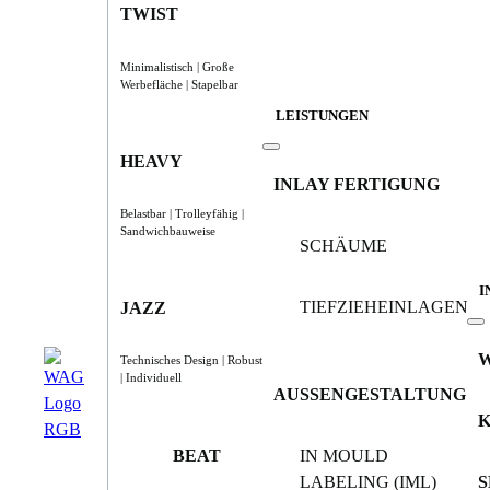
TWIST
Minimalistisch | Große
Werbefläche | Stapelbar
LEISTUNGEN
HEAVY
INLAY FERTIGUNG
Belastbar | Trolleyfähig |
Sandwichbauweise
SCHÄUME
I
TIEFZIEHEINLAGEN
JAZZ
Technisches Design | Robust
| Individuell
AUSSENGESTALTUNG
BEAT
IN MOULD
LABELING (IML)
S