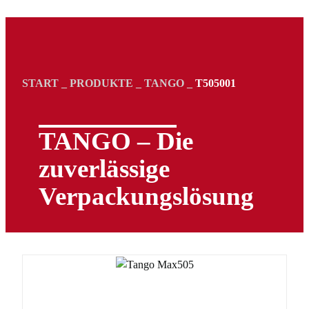
START
_
PRODUKTE
_
TANGO
_
T505001
TANGO – Die
zuverlässige
Verpackungs­lösung