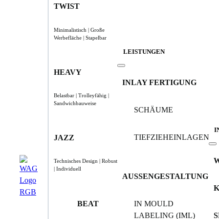
TWIST
Minimalistisch | Große
Werbefläche | Stapelbar
LEISTUNGEN
HEAVY
INLAY FERTIGUNG
Belastbar | Trolleyfähig |
Sandwichbauweise
SCHÄUME
I
TIEFZIEHEINLAGEN
JAZZ
Technisches Design | Robust
| Individuell
AUSSENGESTALTUNG
BEAT
IN MOULD
LABELING (IML)
S