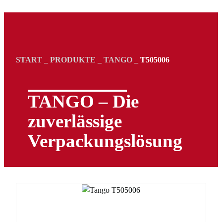
START
_
PRODUKTE
_
TANGO
_
T505006
TANGO – Die
zuverlässige
Verpackungs­lösung