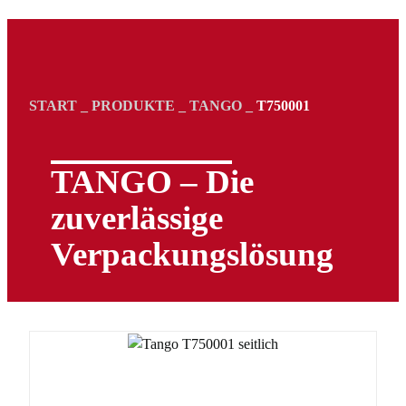
START
_
PRODUKTE
_
TANGO
_
T750001
TANGO – Die
zuverlässige
Verpackungs­lösung