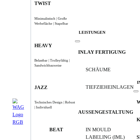
TWIST
Minimalistisch | Große
Werbefläche | Stapelbar
LEISTUNGEN
HEAVY
INLAY FERTIGUNG
Belastbar | Trolleyfähig |
Sandwichbauweise
SCHÄUME
I
TIEFZIEHEINLAGEN
JAZZ
Technisches Design | Robust
| Individuell
AUSSENGESTALTUNG
BEAT
IN MOULD
LABELING (IML)
S