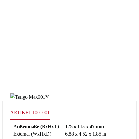
ARTIKEL
T001001
Außenmaße (BxHxT)
175 x 115 x 47 mm
External (WxHxD)
6.88 x 4.52 x 1.85 in