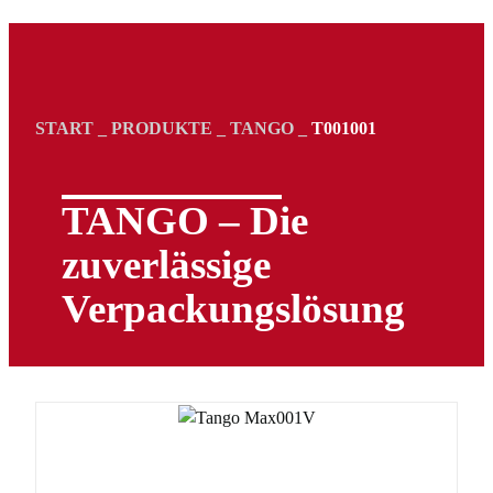
START
_
PRODUKTE
_
TANGO
_
T001001
TANGO – Die
zuverlässige
Verpackungs­lösung