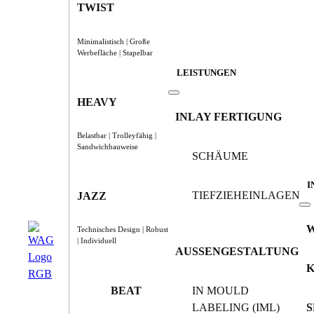
TWIST
Minimalistisch | Große
Werbefläche | Stapelbar
LEISTUNGEN
HEAVY
INLAY FERTIGUNG
Belastbar | Trolleyfähig |
Sandwichbauweise
SCHÄUME
I
TIEFZIEHEINLAGEN
JAZZ
Technisches Design | Robust
| Individuell
AUSSENGESTALTUNG
BEAT
IN MOULD
LABELING (IML)
S