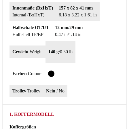
Innenmaße (BxHxT)
157 x 82 x 41 mm
Internal (BxHxT)
6.18 x 3.22 x 1.61 in
Halbschale OT/UT
12 mm/29 mm
Half shell TP/BP
0.47 in/1.14 in
Gewicht
Weight
140 g
/
0.30 lb
Farben
Colours
T
Trolley
Trolley
Nein
/ No
1. KOFFERMODELL
Koffergrößen