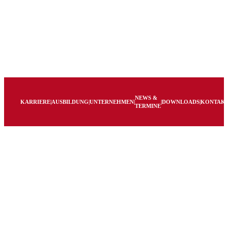
NEWS &
KARRIERE
|
AUSBILDUNG
|
UNTERNEHMEN
|
|
DOWNLOADS
|
KONTAK
TERMINE