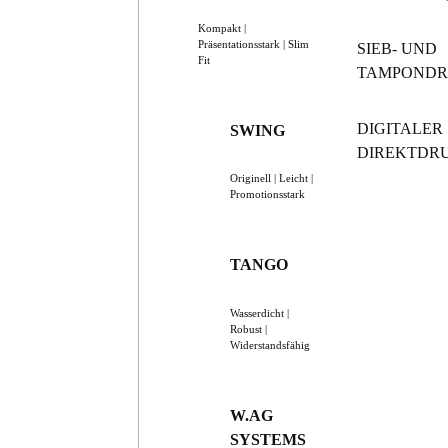
Kompakt |
Präsentationsstark | Slim
SIEB- UND
Fit
TAMPOND
DIGITALER
SWING
DIREKTDR
Originell | Leicht |
Promotionsstark
TANGO
Wasserdicht |
Robust |
Widerstandsfähig
W.AG
SYSTEMS