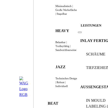
Minimalistisch |
Große Werbefläche
| Stapelbar
LEISTUNGEN
HEAVY
INLAY FERTI
Belastbar |
Trolleyfähig |
Sandwichbauweise
SCHÄUME
JAZZ
TIEFZIEHE
Technisches Design
| Robust |
Individuell
AUSSENGEST
IN MOULD
BEAT
LABELING (