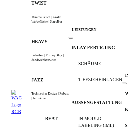
TWIST
Minimalistisch | Große
Werbefläche | Stapelbar
LEISTUNGEN
HEAVY
INLAY FERTIGUNG
Belastbar | Trolleyfähig |
Sandwichbauweise
SCHÄUME
I
TIEFZIEHEINLAGEN
JAZZ
Technisches Design | Robust
| Individuell
AUSSENGESTALTUNG
BEAT
IN MOULD
LABELING (IML)
S