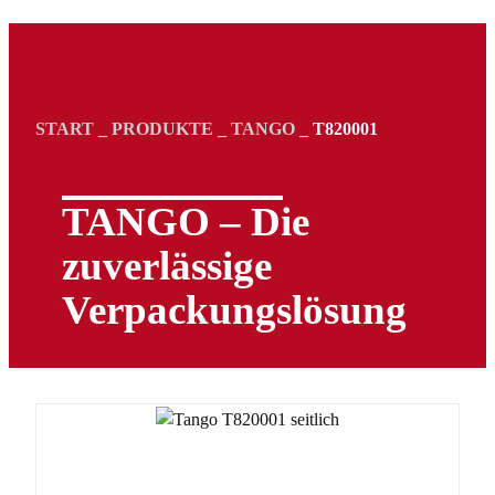
START
_
PRODUKTE
_
TANGO
_
T820001
TANGO – Die
zuverlässige
Verpackungs­lösung