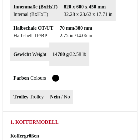
Innenmaße (BxHxT)
820 x 600 x 450 mm
Internal (BxHxT)
32.28 x 23.62 x 17.71 in
Halbschale OT/UT
70 mm/380 mm
Half shell TP/BP
2.75 in /14.06 in
Gewicht
Weight
14780 g
/
32.58 lb
Farben
Colours
T
Trolley
Trolley
Nein
/ No
1. KOFFERMODELL
Koffergrößen